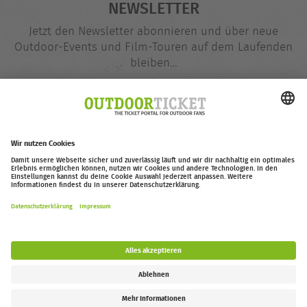
NEWSLETTER
Jetzt den Newsletter abonnieren und über neue
Outdoor-Events und Film-Touren auf dem Laufenden
bleiben…
E-
@
Mail-
Adresse
Jetzt eintragen
outdoor-ticket.net
– Ein Projekt von
Moving Adventures Medien
Widerruf erklären
FAQ
Jobs
Kontakt
Barrierefreiheitserklärung
Impressum / Datenschutz
Cookie-Einstellungen
Follow us: