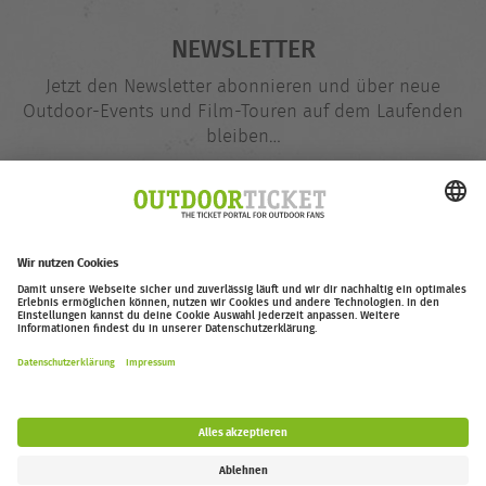
NEWSLETTER
Jetzt den Newsletter abonnieren und über neue
Outdoor-Events und Film-Touren auf dem Laufenden
bleiben…
E-
@
Mail-
Adresse
Jetzt eintragen
outdoor-ticket.net
– Ein Projekt von
Moving Adventures Medien
Widerruf erklären
FAQ
Jobs
Kontakt
Barrierefreiheitserklärung