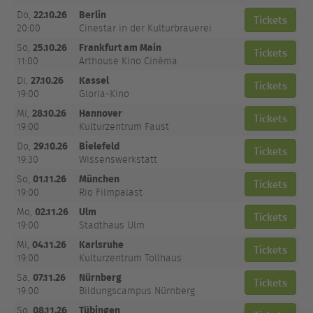
22.10.26
Berlin
Do,
Tickets
20:00
Cinestar in der Kulturbrauerei
25.10.26
Frankfurt am Main
So,
Tickets
11:00
Arthouse Kino Cinéma
27.10.26
Kassel
Di,
Tickets
19:00
Gloria-Kino
28.10.26
Hannover
Mi,
Tickets
19:00
Kulturzentrum Faust
29.10.26
Bielefeld
Do,
Tickets
19:30
Wissenswerkstatt
01.11.26
München
So,
Tickets
19:00
Rio Filmpalast
02.11.26
Ulm
Mo,
Tickets
19:00
Stadthaus Ulm
04.11.26
Karlsruhe
Mi,
Tickets
19:00
Kulturzentrum Tollhaus
07.11.26
Nürnberg
Sa,
Tickets
19:00
Bildungscampus Nürnberg
08.11.26
Tübingen
So,