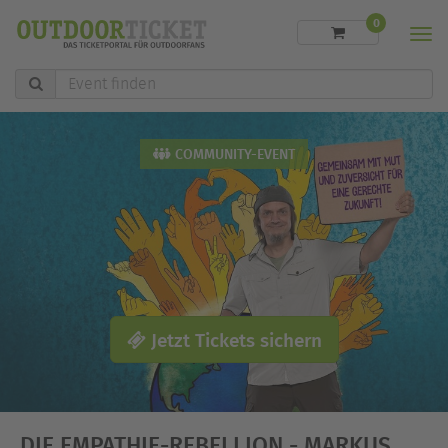
0
Men
Event
finden
COMMUNITY-EVENT
Jetzt Tickets sichern
DIE EMPATHIE-REBELLION - MARKUS