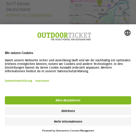
34117
Kassel
Deutschland
Anfahrt via GoogleMaps
www.filmladen.de
Einlass:
18:30
outdoor-ticket.net
– Ein Projekt von
Moving Adventures Medien
Widerruf erklären
FAQ
Jobs
Kontakt
Barrierefreiheitserklärung
Impressum / Datenschutz
Cookie-Einstellungen
Follow us: