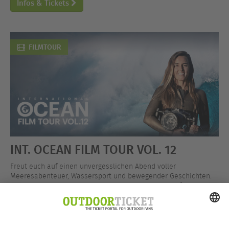
Infos & Tickets
FILMTOUR
INT. OCEAN FILM TOUR VOL. 12
Freut euch auf einen unvergesslichen Abend voller
Meeresabenteuer, Wassersport und bewegender Geschichten.
Die International Ocean Film Tour Vol. 12 ist jetzt auf Tour und
bringt euch dem Ozean ganz nah.
Infos & Tickets