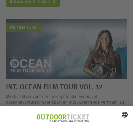
Informatie & Tickets
FILM TOUR
INT. OCEAN FILM TOUR VOL. 12
Maak je klaar voor een onvergetelijke avond vol
oceaanavonturen, watersport en indrukwekkende verhalen. De
International Ocean Film Tour Vol. 12 is nu op tour en brengt je
dichter bij de oceaan.
Informatie & Tickets