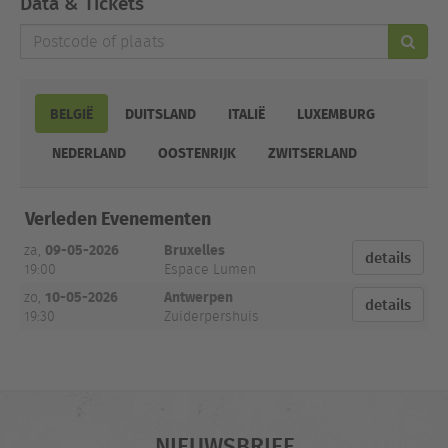
Data & Tickets
Postcode
of
plaats
BELGIË
DUITSLAND
ITALIË
LUXEMBURG
NEDERLAND
OOSTENRIJK
ZWITSERLAND
Datum
Plaats
Locatie
Tickets
Verleden Evenementen
en tijd
09-05-2026
Bruxelles
za,
details
19:00
Espace Lumen
10-05-2026
Antwerpen
zo,
details
19:30
Zuiderpershuis
NIEUWSBRIEF