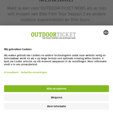
Meld je aan voor OUTDOOR-TICKET NEWS als je niks
wilt missen van Bike Film Tour Season 2 en andere
outdoor evenementen en film tours...
E-
@
mailadres
Nu opgeven
outdoor-ticket.net
– Een project van
Moving Adventures Medien
Overeenkomst herroepen
FAQ
Jobs
Contact
Toegankelijkheidsverklaring
Legal Information / Privacy Policy
Cookie Instellingen
Follow us: