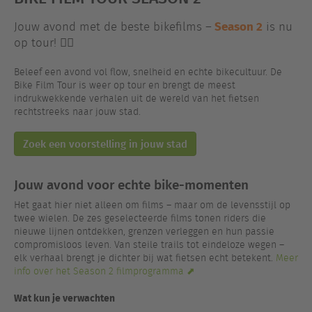
Season 2
Jouw avond met de beste bikefilms –
is nu
op tour! 🚴‍♂️
Beleef een avond vol flow, snelheid en echte bikecultuur. De
Bike Film Tour is weer op tour en brengt de meest
indrukwekkende verhalen uit de wereld van het fietsen
rechtstreeks naar jouw stad.
Zoek een voorstelling in jouw stad
Jouw avond voor echte bike-momenten
Het gaat hier niet alleen om films – maar om de levensstijl op
twee wielen. De zes geselecteerde films tonen riders die
nieuwe lijnen ontdekken, grenzen verleggen en hun passie
compromisloos leven. Van steile trails tot eindeloze wegen –
elk verhaal brengt je dichter bij wat fietsen echt betekent.
Meer
info over het Season 2 filmprogramma ⬈
Wat kun je verwachten