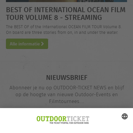
BEST OF INTERNATIONAL OCEAN FILM
TOUR VOLUME 8 - STREAMING
The BEST OF of the International OCEAN FILM TOUR Volume 8.
On board are three stories from on, in and under the water.
Alle informatie
NIEUWSBRIEF
Abonneer je nu op OUTDOOR-TICKET NEWS en blijf
op de hoogte van nieuwe Outdoor-Events en
Filmtournees....
E-
@
mailadres
Nu opgeven