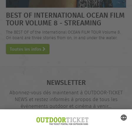
BEST OF INTERNATIONAL OCEAN FILM
TOUR VOLUME 8 - STREAMING
The BEST OF of the International OCEAN FILM TOUR Volume 8.
On board are three stories from on, in and under the water.
Toutes les infos
NEWSLETTER
Abonnez-vous dès maintenant à OUTDOOR-TICKET
NEWS et restez informés à propos de tous les
événements outdoor et cinéma à venir…
Adresse
@
e-
mail