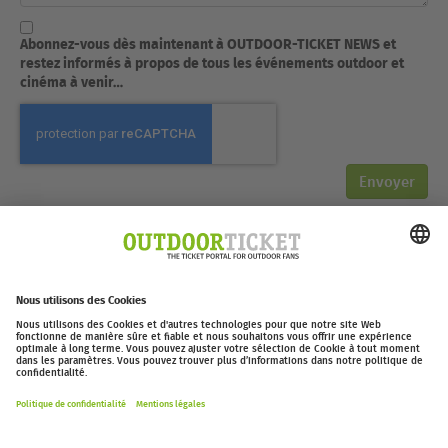
Abonnez-vous dès maintenant à OUTDOOR-TICKET NEWS et
restez informés à propos de tous les événements outdoor et
cinéma à venir…
Support
Pour toutes questions sur votre commande de tickets ou votre
réservation, n'hésitez pas à nous contacter
au: +49.89.38.39.67.80, mardi et mercredi de 10H à 16H.
outdoor-ticket.net
– Un projet de
Moving Adventures Medien
Se rétracter