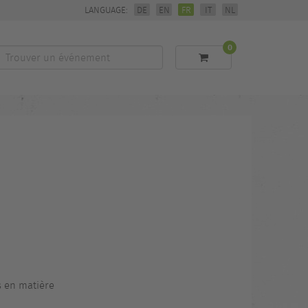
LANGUAGE:
DE
EN
FR
IT
NL
0
Trouver
un
événement
s en matière