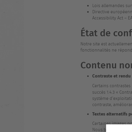
Lois allemandes sur 
Directive européenne
Accessibility Act – E
État de con
Notre site est actuelleme
fonctionnalités ne répon
Contenu non
Contraste et rendu 
Certains contrastes
succès 1.4.3 « Contr
système d’exploitat
contraste, améliorant 
Textes alternatifs 
Certaines images por
Nous travaillons à 