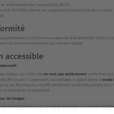
le renforcement de l’accessibilité (BFSG)
 (UE) 2019/882 relative aux exigences d’accessibilité des produits
AA)
formité
nt partiellement conforme aux exigences d’accessibilité. Certains 
dent pas encore entièrement aux normes légales.
 accessible
alternatif
ne sont pas entièrement
 de couleur sur notre site
conformes aux W
mode h
aste (Minimum) ». Cependant, les utilisateurs ayant activé le
ion (p. ex. Windows ou macOS) bénéficient automatiquement d’un 
la lisibilité et l’accessibilité.
pour les images
teuses d’information sur le site ne disposent pas encore de textes a
les ajouter progressivement. Les images purement décoratives sont