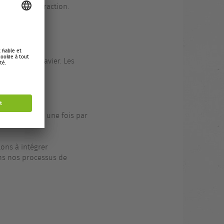
nt aucune distraction.
Silktide
’outil
.
 navigation clavier. Les
 site au moins une fois par
lons à intégrer
dans nos processus de