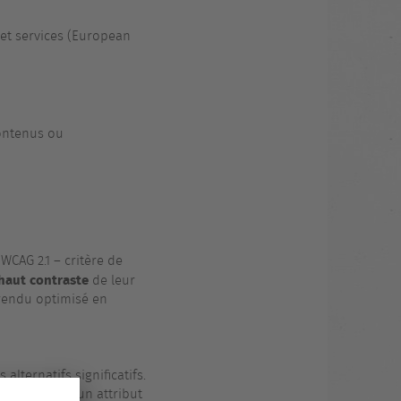
 et services (European
contenus ou
CAG 2.1 – critère de
aut contraste
de leur
rendu optimisé en
lternatifs significatifs.
 associées à un attribut