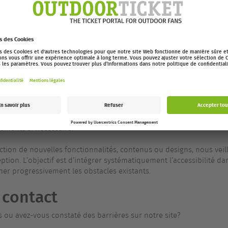
de sorte qu'elles sont ignorées par les lecteurs d’écran et n’entraîne
évaluation
auto-évaluation
lité a été effectué dans le cadre d’une
à l’aide de l
cts tels que le contraste, la structure, les textes alternatifs et la
é analysées et, dans la mesure du possible, corrigées.
ures
ité à long terme, nous prévoyons de vérifier l’accessibilité de notre
tements si nécessaire.
uction de nouvelles fonctionnalités, contenus ou designs, nous veil
ception. L’objectif est d’intégrer systématiquement l’accessibilité 
er progressivement les obstacles existants.
 contact
 ou avez-vous constaté des barrières sur notre site?