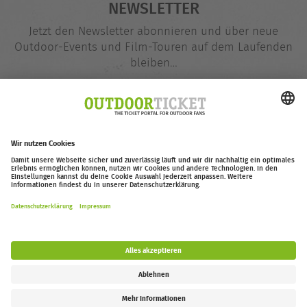
NEWSLETTER
Jetzt den Newsletter abonnieren und über neue
Outdoor-Events und Film-Touren auf dem Laufenden
bleiben…
E-
@
Mail-
Adresse
Jetzt eintragen
outdoor-ticket.net
– Ein Projekt von
Moving Adventures Medien
Widerruf erklären
FAQ
Jobs
Kontakt
Barrierefreiheitserklärung
Impressum / Datenschutz
Cookie-Einstellungen
Follow us: