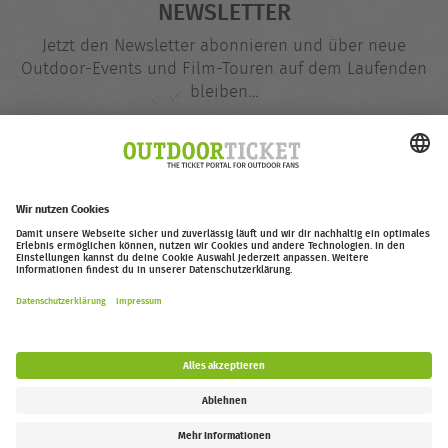
NEWSLETTER
Jetzt den Newsletter abonnieren und über neue
Outdoor-Events und Film-Touren auf dem Laufenden
bleiben…
E-
@
Mail-
Adresse
Jetzt eintragen
outdoor-ticket.net
– Ein Projekt von
Moving Adventures Medien
Widerruf erklären
FAQ
Jobs
Kontakt
Barrierefreiheitserklärung
Impressum / Datenschutz
Cookie-Einstellungen
Follow us: