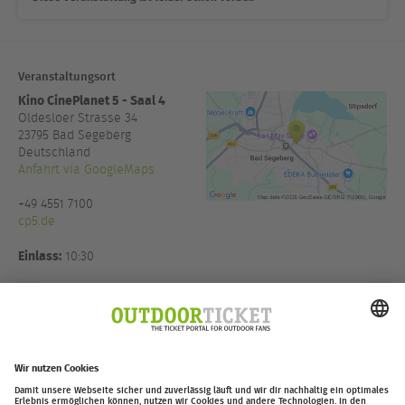
Veranstaltungsort
Kino CinePlanet 5 - Saal 4
Oldesloer Strasse 34
23795
Bad Segeberg
Deutschland
Anfahrt via GoogleMaps
+49 4551 7100
cp5.de
Einlass:
10:30
Veranstalter:
Thomas Witt
Eventmanagement in Koop mit
Moving Adventures Medien
GmbH