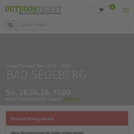
0
Men
Event
finden
Green Screen Tour 2025 - 2026
BAD SEGEBERG
So, 26.04.26, 11:00
Kino CinePlanet 5 - Saal 4
Anfahrt
Veranstaltung vorbei
Diese Veranstaltung ist leider schon vorbei.