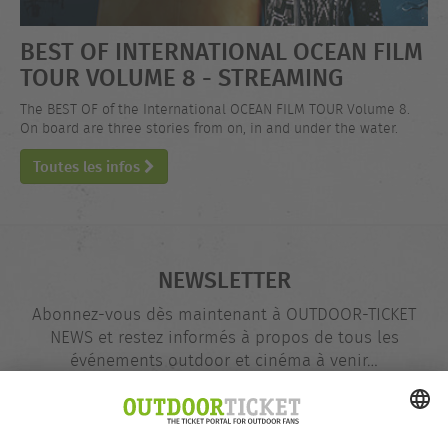
BEST OF INTERNATIONAL OCEAN FILM
TOUR VOLUME 8 - STREAMING
The BEST OF of the International OCEAN FILM TOUR Volume 8.
On board are three stories from on, in and under the water.
Toutes les infos
NEWSLETTER
Abonnez-vous dès maintenant à OUTDOOR-TICKET
NEWS et restez informés à propos de tous les
événements outdoor et cinéma à venir…
Adresse
@
e-
mail