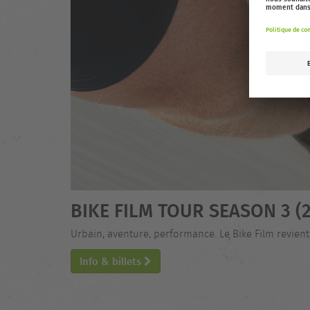
BIKE FILM TOUR SEASON 3 (2
Urbain, aventure, performance. Le Bike Film revie
Info & billets