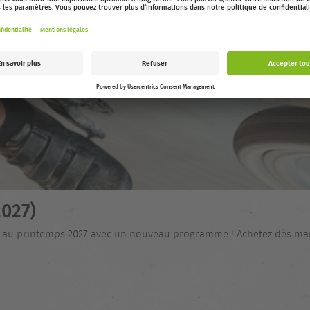
027)
nt au printemps 2027 avec un nouveau programme ! Achetez dès main