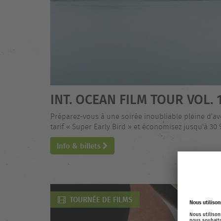
INT. OCEAN FILM TOUR VOL. 
Préparez-vous à une soirée inoubliable pleine d’av
tarif « Super Early Bird » et économisez jusqu'à 30 
Info & billets
TOURNÉE DE FILMS