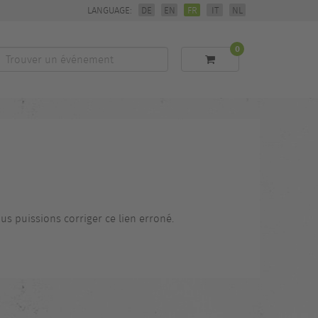
LANGUAGE:
DE
EN
FR
IT
NL
0
Trouver
un
événement
us puissions corriger ce lien erroné.