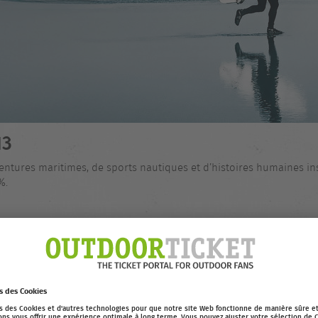
13
entures maritimes, de sports nautiques et d’histoires humaines ins
%.