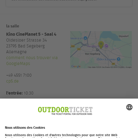
la salle
Kino CinePlanet 5 - Saal 4
Oldesloer Strasse 34
23795
Bad Segeberg
Allemagne
comment nous trouver via
GoogleMaps
+49 4551 7100
cp5.de
l'entrée:
10:30
Organisateur:
Thomas Witt
Eventmanagement in Koop mit
Moving Adventures Medien
GmbH