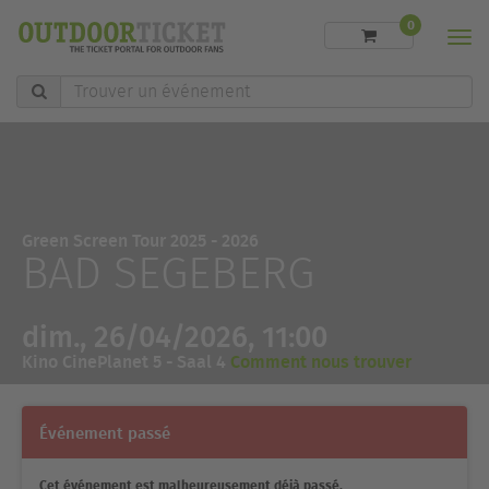
0
Men
Trouver
un
événement
Green Screen Tour 2025 - 2026
BAD SEGEBERG
dim., 26/04/2026, 11:00
Kino CinePlanet 5 - Saal 4
Comment nous trouver
Événement passé
Cet événement est malheureusement déjà passé.