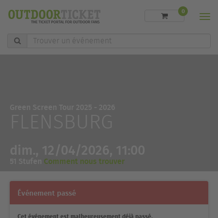
0
Men
Trouver
un
événement
Green Screen Tour 2025 - 2026
FLENSBURG
dim., 12/04/2026, 11:00
51 Stufen
Comment nous trouver
Événement passé
Cet événement est malheureusement déjà passé.