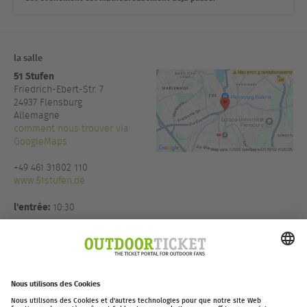
la salle
51 Stufen
Friedrich-Ebert-Str. 7
24937
Flensburg
Allemagne
comment nous trouver via
GoogleMaps
+49 461 31802 110
www.51stufen.de
l'entrée:
10:30
Organisateur:
Thomas Witt
Eventmanagement in Koop mit
Moving Adventures Medien
GmbH