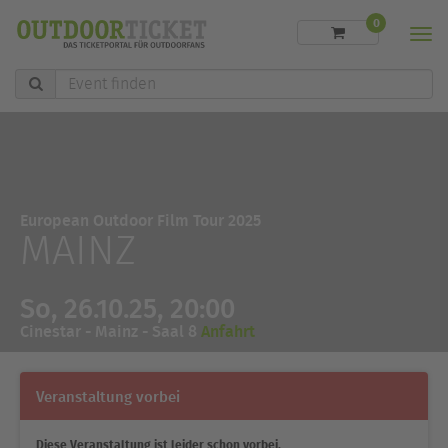
0
Men
Event
finden
European Outdoor Film Tour 2025
MAINZ
So, 26.10.25, 20:00
Cinestar - Mainz - Saal 8
Anfahrt
Veranstaltung vorbei
Diese Veranstaltung ist leider schon vorbei.