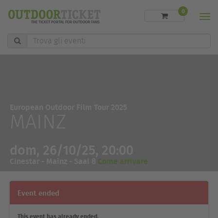
0
Men
Trova
gli
eventi
European Outdoor Film Tour 2025
MAINZ
dom, 26/10/25, 20:00
Cinestar - Mainz - Saal 8
Come arrivare
Event ended
This event has already ended.