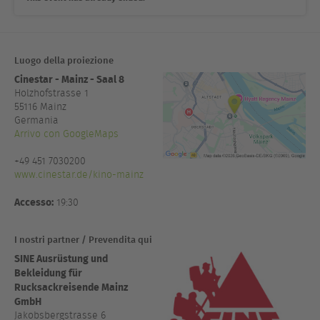
Luogo della proiezione
Cinestar - Mainz - Saal 8
Holzhofstrasse 1
55116
Mainz
Germania
Arrivo con GoogleMaps
+49 451 7030200
www.cinestar.de/kino-mainz
Accesso:
19:30
I nostri partner / Prevendita qui
SINE Ausrüstung und
Bekleidung für
Rucksackreisende Mainz
GmbH
Jakobsbergstrasse 6