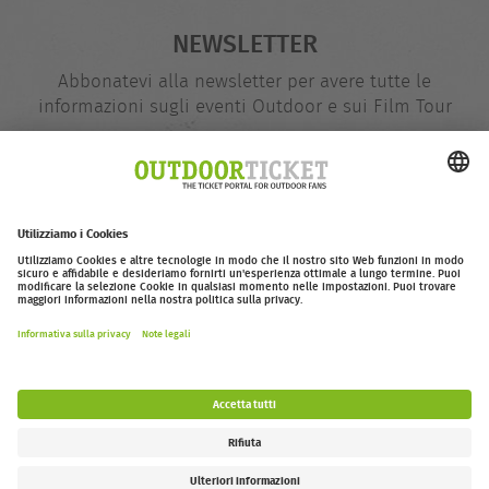
NEWSLETTER
Abbonatevi alla newsletter per avere tutte le
informazioni sugli eventi Outdoor e sui Film Tour
indirizzo
@
e-
mail
Inserire adesso
outdoor-ticket.net
– Un progetto di
Moving Adventures Medien
Withdraw from contract
FAQ
Jobs
Contatti
Dichiarazione di accessibilità
Legal Information / Privacy Policy
Impostazioni dei cookie
Follow us: