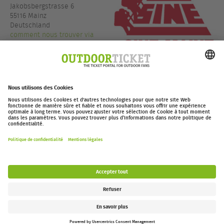
Jakobsbergstrasse 6
55116 Mainz
Deutschland
comment nous trouver via
GoogleMaps
+49 6131 226681
www.sine-mainz.de
outdoor-ticket.net
– Un projet de
Moving Adventures Medien
Se rétracter
FAQ
Jobs
Contact
Déclaration d’accessibilité
Legal Information / Privacy Policy
Paramètres des cookies
Follow us: