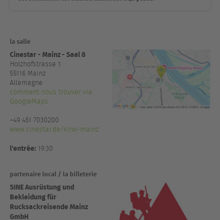
la salle
Cinestar - Mainz - Saal 8
Holzhofstrasse 1
55116
Mainz
Allemagne
comment nous trouver via
GoogleMaps
+49 451 7030200
www.cinestar.de/kino-mainz
l'entrée:
19:30
partenaire local / la billeterie
SINE Ausrüstung und
Bekleidung für
Rucksackreisende Mainz
GmbH