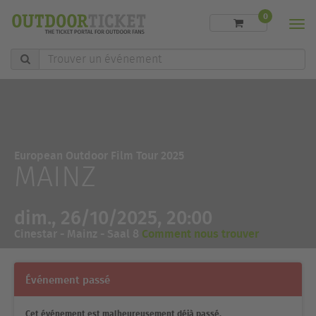
0
Men
Trouver
un
événement
European Outdoor Film Tour 2025
MAINZ
dim., 26/10/2025, 20:00
Cinestar - Mainz - Saal 8
Comment nous trouver
Événement passé
Cet événement est malheureusement déjà passé.