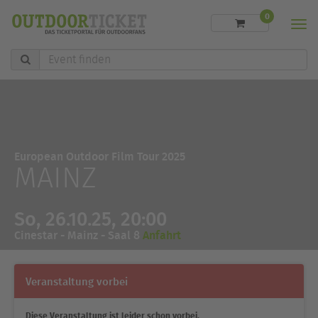
0
Men
Event
finden
European Outdoor Film Tour 2025
MAINZ
So, 26.10.25, 20:00
Cinestar - Mainz - Saal 8
Anfahrt
Veranstaltung vorbei
Diese Veranstaltung ist leider schon vorbei.