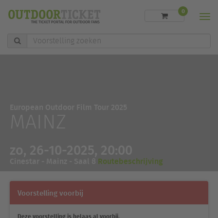
0
Men
Voorstelling
zoeken
European Outdoor Film Tour 2025
MAINZ
zo, 26-10-2025, 20:00
Cinestar - Mainz - Saal 8
Routebeschrijving
Voorstelling voorbij
Deze voorstelling is helaas al voorbij.