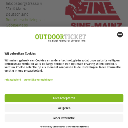
Jakobsbergstrasse 6
55116 Mainz
Deutschland
Routebeschrijving via
GoogleMaps
+49 6131 226681
www.sine-mainz.de
outdoor-ticket.net
– Een project van
Moving Adventures Medien
Overeenkomst herroepen
FAQ
Jobs
Contact
Toegankelijkheidsverklaring
Legal Information / Privacy Policy
Cookie Instellingen
Follow us: