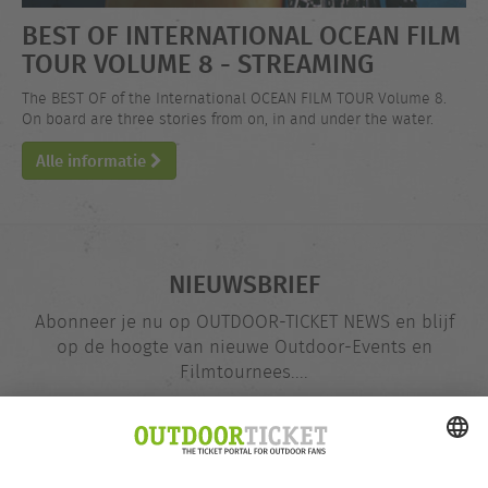
BEST OF INTERNATIONAL OCEAN FILM
TOUR VOLUME 8 - STREAMING
The BEST OF of the International OCEAN FILM TOUR Volume 8.
On board are three stories from on, in and under the water.
Alle informatie
NIEUWSBRIEF
Abonneer je nu op OUTDOOR-TICKET NEWS en blijf
op de hoogte van nieuwe Outdoor-Events en
Filmtournees....
E-
@
mailadres
Nu opgeven