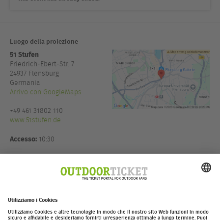
Luogo della proiezione
51 Stufen
Friedrich-Ebert-Str. 7
24937
Flensburg
Germania
Arrivo con GoogleMaps
+49 461 31802 110
www.51stufen.de
Accesso:
10:30
Organizzatore:
Thomas Witt
Eventmanagement in Koop mit
Moving Adventures Medien
GmbH