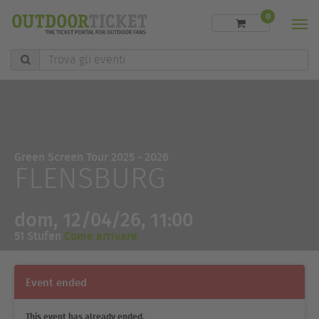
0
Men
Trova
gli
eventi
Green Screen Tour 2025 - 2026
FLENSBURG
dom, 12/04/26, 11:00
51 Stufen
Come arrivare
Event ended
This event has already ended.