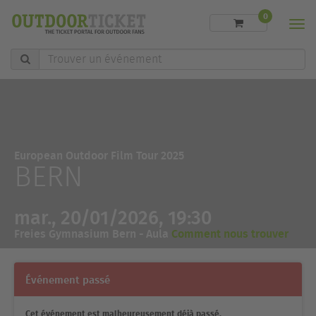
0
Men
Trouver
un
événement
European Outdoor Film Tour 2025
BERN
mar., 20/01/2026, 19:30
Freies Gymnasium Bern - Aula
Comment nous trouver
Événement passé
Cet événement est malheureusement déjà passé.