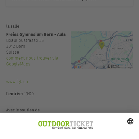
la salle
Freies Gymnasium Bern - Aula
Beaulieustrasse 55
3012
Bern
Suisse
comment nous trouver via
GoogleMaps
www.fgb.ch
l'entrée:
19:00
Avec le soutien de