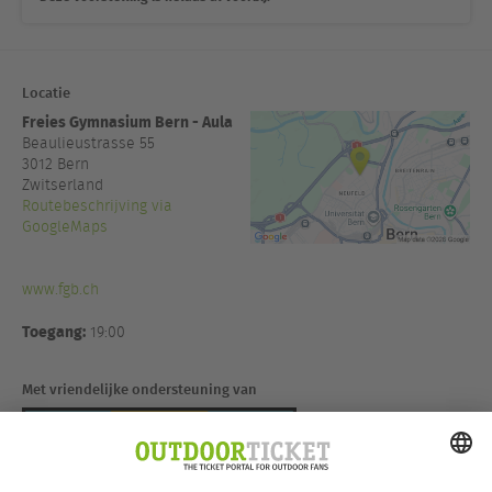
Locatie
Freies Gymnasium Bern - Aula
Beaulieustrasse 55
3012
Bern
Zwitserland
Routebeschrijving via
GoogleMaps
www.fgb.ch
Toegang:
19:00
Met vriendelijke ondersteuning van