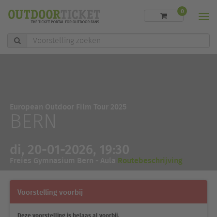
0
Men
Voorstelling
zoeken
European Outdoor Film Tour 2025
BERN
di, 20-01-2026, 19:30
Freies Gymnasium Bern - Aula
Routebeschrijving
Voorstelling voorbij
Deze voorstelling is helaas al voorbij.