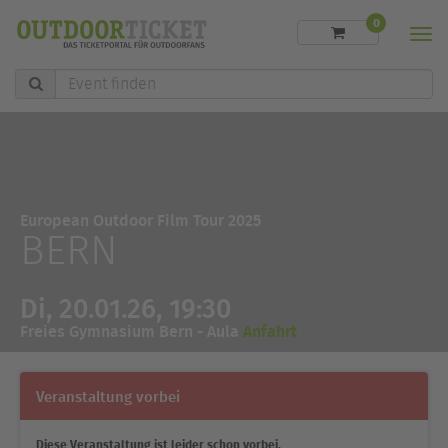
0
Men
Event
finden
European Outdoor Film Tour 2025
BERN
Di, 20.01.26, 19:30
Freies Gymnasium Bern - Aula
Anfahrt
Veranstaltung vorbei
Diese Veranstaltung ist leider schon vorbei.