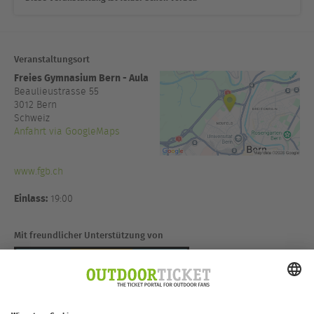
Veranstaltungsort
Freies Gymnasium Bern - Aula
Beaulieustrasse 55
3012
Bern
Schweiz
Anfahrt via GoogleMaps
www.fgb.ch
Einlass:
19:00
Mit freundlicher Unterstützung von