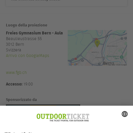
Luogo della proiezione
Freies Gymnasium Bern - Aula
Beaulieustrasse 55
3012
Bern
Svizzera
Arrivo con GoogleMaps
www.fgb.ch
Accesso:
19:00
Sponsorizzato da