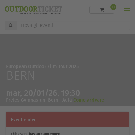
0
Men
Trova
gli
eventi
European Outdoor Film Tour 2025
BERN
mar, 20/01/26, 19:30
Freies Gymnasium Bern - Aula
Come arrivare
Event ended
This event has already ended.