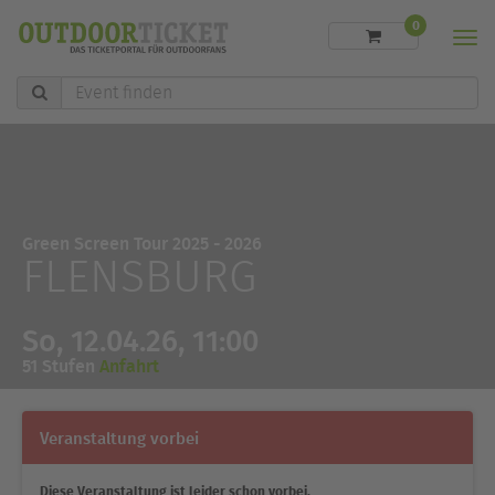
0
Men
Event
finden
Green Screen Tour 2025 - 2026
FLENSBURG
So, 12.04.26, 11:00
51 Stufen
Anfahrt
Veranstaltung vorbei
Diese Veranstaltung ist leider schon vorbei.