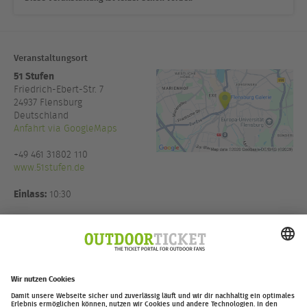
Veranstaltungsort
51 Stufen
Friedrich-Ebert-Str. 7
24937
Flensburg
Deutschland
Anfahrt via GoogleMaps
+49 461 31802 110
www.51stufen.de
Einlass:
10:30
Veranstalter:
Thomas Witt
Eventmanagement in Koop mit
Moving Adventures Medien
GmbH