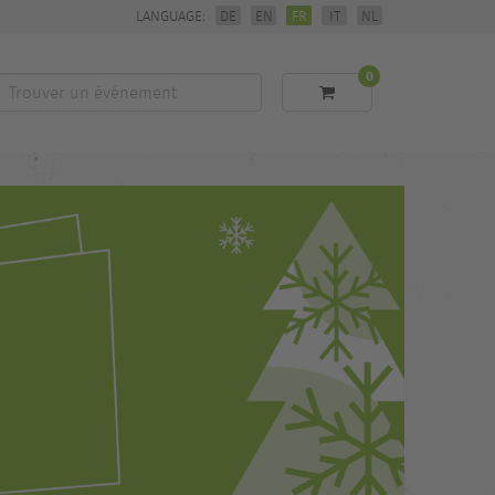
LANGUAGE:
DE
EN
FR
IT
NL
0
Trouver
un
événement