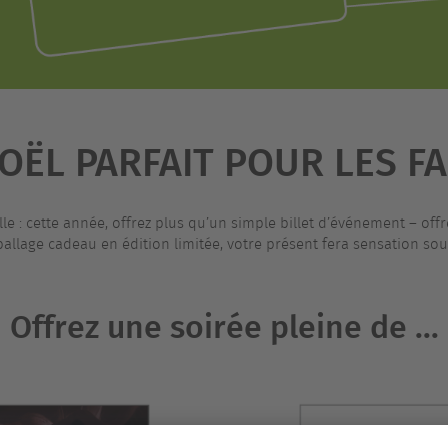
OËL PARFAIT POUR LES F
 : cette année, offrez plus qu’un simple billet d’événement – offrez
allage cadeau en édition limitée, votre présent fera sensation sous
Offrez une soirée pleine de ...