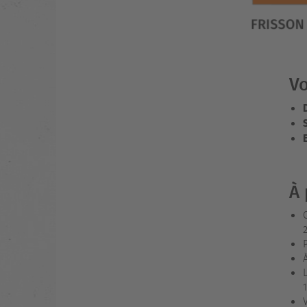
Vo
À 
1