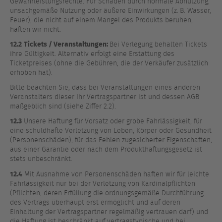
Gewährleistungsrechte. Für Schäden durch normale Abnutzung,
unsachgemäße Nutzung oder äußere Einwirkungen (z. B. Wasser,
Feuer), die nicht auf einem Mangel des Produkts beruhen,
haften wir nicht.
12.2
Tickets / Veranstaltungen:
Bei Verlegung behalten Tickets
ihre Gültigkeit. Alternativ erfolgt eine Erstattung des
Ticketpreises (ohne die Gebühren, die der Verkäufer zusätzlich
erhoben hat).
Bitte beachten Sie, dass bei Veranstaltungen eines anderen
Veranstalters dieser Ihr Vertragspartner ist und dessen AGB
maßgeblich sind (siehe Ziffer 2.2).
12.3
Unsere Haftung für Vorsatz oder grobe Fahrlässigkeit, für
eine schuldhafte Verletzung von Leben, Körper oder Gesundheit
(Personenschäden), für das Fehlen zugesicherter Eigenschaften,
aus einer Garantie oder nach dem Produkthaftungsgesetz ist
stets unbeschränkt.
12.4
Mit Ausnahme von Personenschäden haften wir für leichte
Fahrlässigkeit nur bei der Verletzung von Kardinalpflichten
(Pflichten, deren Erfüllung die ordnungsgemäße Durchführung
des Vertrags überhaupt erst ermöglicht und auf deren
Einhaltung der Vertragspartner regelmäßig vertrauen darf) und
die Haftung ist beschränkt auf vertragstypische und bei