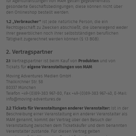
für Agenturleistungen von MAM gelten gegebenenfalls
gesonderte Geschäftsbedingungen; diese können nicht über
den Onlineshop bestellt werden.
1.2
„Verbraucher“
ist jede natürliche Person, die ein
Rechtsgeschäft zu Zwecken abschließt, die überwiegend weder
ihrer gewerblichen noch ihrer selbstständigen beruflichen
Tätigkeit zugerechnet werden können (§ 13 BGB).
2. Vertragspartner
2.1
Produkten
Vertragspartner ist beim Kauf von
und von
eigene Veranstaltungen von MAM
Tickets für
:
Moving Adventures Medien GmbH
Thalkirchner Str. 58
80337 München
Telefon +49-(0)89-383 967-80, Fax +49-(0)89-383 967-40, E-Mail:
info@moving-adventures.de
2.2
Tickets für Veranstaltungen anderer Veranstalter:
Ist in der
Beschreibung einer Veranstaltung ein anderer Veranstalter als
MAM genannt, kommt der Vertrag über den Besuch der
Veranstaltung zwischen dem Ticketkäufer und dem benannten
Veranstalter zustande. Für diesen Vertrag gelten