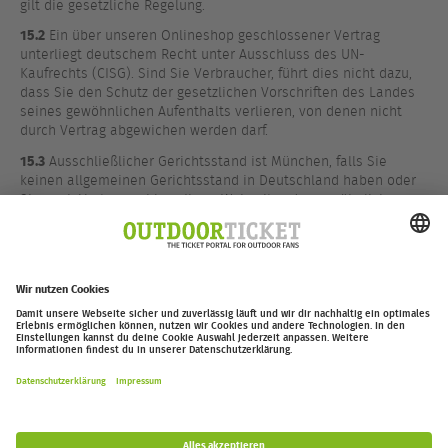
gilt die gesetzliche Regelung.
15.2
Ein über unseren Onlineshop geschlossener Vertrag
unterliegt deutschem Recht unter Ausschluss des UN-
Kaufrechts (CISG). Sind Sie Verbraucher, führt dies nicht dazu,
dass Sie den Schutz der gesetzlichen Vorschriften des Landes
seines gewöhnlichen Aufenthalts verlieren, von denen nicht
durch Vertrag abgewichen werden darf.
15.3
Ausschließlicher Gerichtsstand ist München, falls Sie
keinen allgemeinen Gerichtsstand in Deutschland haben oder
Sie nach Vertragsschluss Ihren Wohnsitz oder gewöhnlichen
Aufenthalt ins Ausland verlagert haben oder Ihr Wohnsitz oder
gewöhnlicher Aufenthalt bei Klageerhebung unbekannt ist. Wir
sind jedoch berechtigt, auch bei einem anderen zuständigen
Gericht Klage zu erheben.
outdoor-ticket.net
– Ein Projekt von
Moving Adventures Medien
Widerruf erklären