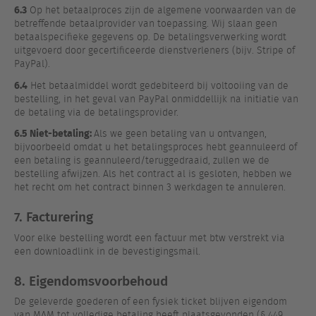
6.3
Op het betaalproces zijn de algemene voorwaarden van de
betreffende betaalprovider van toepassing. Wij slaan geen
betaalspecifieke gegevens op. De betalingsverwerking wordt
uitgevoerd door gecertificeerde dienstverleners (bijv. Stripe of
PayPal).
6.4
Het betaalmiddel wordt gedebiteerd bij voltooiing van de
bestelling, in het geval van PayPal onmiddellijk na initiatie van
de betaling via de betalingsprovider.
6.5 Niet-betaling:
Als we geen betaling van u ontvangen,
bijvoorbeeld omdat u het betalingsproces hebt geannuleerd of
een betaling is geannuleerd/teruggedraaid, zullen we de
bestelling afwijzen. Als het contract al is gesloten, hebben we
het recht om het contract binnen 3 werkdagen te annuleren.
7. Facturering
Voor elke bestelling wordt een factuur met btw verstrekt via
een downloadlink in de bevestigingsmail.
8. Eigendomsvoorbehoud
De geleverde goederen of een fysiek ticket blijven eigendom
van MAM tot volledige betaling heeft plaatsgevonden (§ 449