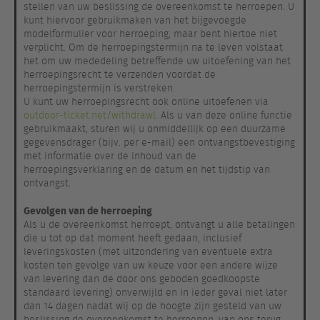
stellen van uw beslissing de overeenkomst te herroepen. U
kunt hiervoor gebruikmaken van het bijgevoegde
modelformulier voor herroeping, maar bent hiertoe niet
verplicht. Om de herroepingstermijn na te leven volstaat
het om uw mededeling betreffende uw uitoefening van het
herroepingsrecht te verzenden voordat de
herroepingstermijn is verstreken.
U kunt uw herroepingsrecht ook online uitoefenen via
outdoor-ticket.net/withdrawl
. Als u van deze online functie
gebruikmaakt, sturen wij u onmiddellijk op een duurzame
gegevensdrager (bijv. per e-mail) een ontvangstbevestiging
met informatie over de inhoud van de
herroepingsverklaring en de datum en het tijdstip van
ontvangst.
Gevolgen van de herroeping
Als u de overeenkomst herroept, ontvangt u alle betalingen
die u tot op dat moment heeft gedaan, inclusief
leveringskosten (met uitzondering van eventuele extra
kosten ten gevolge van uw keuze voor een andere wijze
van levering dan de door ons geboden goedkoopste
standaard levering) onverwijld en in ieder geval niet later
dan 14 dagen nadat wij op de hoogte zijn gesteld van uw
beslissing de overeenkomst te herroepen, van ons terug.