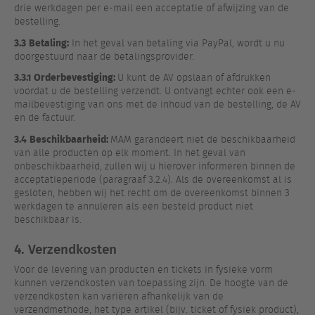
drie werkdagen per e-mail een acceptatie of afwijzing van de
bestelling.
3.3
Betaling:
In het geval van betaling via PayPal, wordt u nu
doorgestuurd naar de betalingsprovider.
3.3.1 Orderbevestiging:
U kunt de AV opslaan of afdrukken
voordat u de bestelling verzendt. U ontvangt echter ook een e-
mailbevestiging van ons met de inhoud van de bestelling, de AV
en de factuur.
3.4
Beschikbaarheid:
MAM garandeert niet de beschikbaarheid
van alle producten op elk moment. In het geval van
onbeschikbaarheid, zullen wij u hierover informeren binnen de
acceptatieperiode (paragraaf 3.2.4). Als de overeenkomst al is
gesloten, hebben wij het recht om de overeenkomst binnen 3
werkdagen te annuleren als een besteld product niet
beschikbaar is.
4. Verzendkosten
Voor de levering van producten en tickets in fysieke vorm
kunnen verzendkosten van toepassing zijn. De hoogte van de
verzendkosten kan variëren afhankelijk van de
verzendmethode, het type artikel (bijv. ticket of fysiek product),