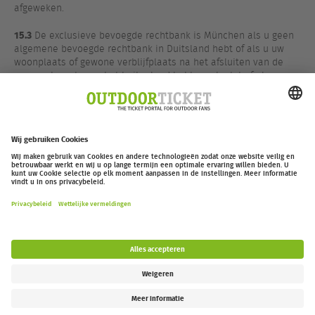
afgeweken.
15.3
De exclusieve bevoegde rechtbank is München als u geen
algemene bevoegde rechtbank in Duitsland hebt of als u uw
woonplaats of gewone verblijfplaats na het afsluiten van de
overeenkomst naar het buitenland hebt verplaatst of als uw
woonplaats of gewone verblijfplaats op het moment van het
instellen van de vordering onbekend is. Wij hebben echter ook
het recht om een vordering in te stellen bij een andere
bevoegde rechtbank.
outdoor-ticket.net
– Een project van
Moving Adventures Medien
Overeenkomst herroepen
FAQ
Jobs
Contact
Toegankelijkheidsverklaring
Legal Information / Privacy Policy
Cookie Instellingen
Follow us: