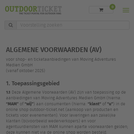
0
Men
Voorstelling
zoeken
ALGEMENE VOORWAARDEN (AV)
voor shop- en ticketaanbiedingen van Moving Adventures
Medien GmbH
(vanaf oktober 2025)
1. Toepassingsgebied
1.1
Deze Algemene Voorwaarden (AV) zijn van toepassing op de
aanbiedingen van Moving Adventures Medien GmbH (hierna:
“MAM”
“wij”
“klant“
“u”
of
) aan consumenten (hierna:
of
) in de
online shop outdoor-ticket.net (aankoop van producten en
tickets voor evenementen). Voor leveringen aan zakelijke
klanten (bijvoorbeeld wederverkopers) en voor
agentuurdiensten van MAM kunnen aparte voorwaarden gelden;
deze kunnen niet via de online shop worden besteld.