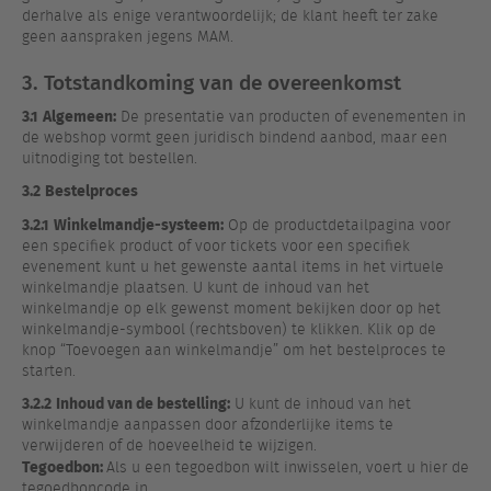
derhalve als enige verantwoordelijk; de klant heeft ter zake
geen aanspraken jegens MAM.
3. Totstandkoming van de overeenkomst
3.1
Algemeen:
De presentatie van producten of evenementen in
de webshop vormt geen juridisch bindend aanbod, maar een
uitnodiging tot bestellen.
3.2
Bestelproces
3.2.1
Winkelmandje-systeem:
Op de productdetailpagina voor
een specifiek product of voor tickets voor een specifiek
evenement kunt u het gewenste aantal items in het virtuele
winkelmandje plaatsen. U kunt de inhoud van het
winkelmandje op elk gewenst moment bekijken door op het
winkelmandje-symbool (rechtsboven) te klikken. Klik op de
knop “Toevoegen aan winkelmandje” om het bestelproces te
starten.
3.2.2
Inhoud van de bestelling:
U kunt de inhoud van het
winkelmandje aanpassen door afzonderlijke items te
verwijderen of de hoeveelheid te wijzigen.
Tegoedbon:
Als u een tegoedbon wilt inwisselen, voert u hier de
tegoedboncode in.