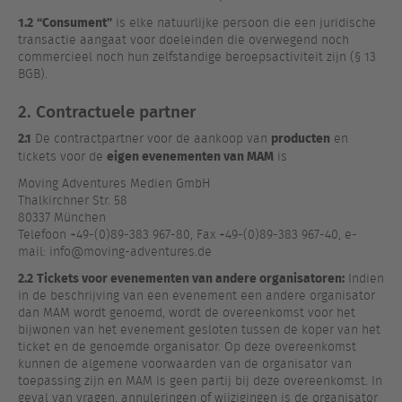
1.2
“Consument”
is elke natuurlijke persoon die een juridische
transactie aangaat voor doeleinden die overwegend noch
commercieel noch hun zelfstandige beroepsactiviteit zijn (§ 13
BGB).
2. Contractuele partner
2.1
producten
De contractpartner voor de aankoop van
en
eigen evenementen van MAM
tickets voor de
is
Moving Adventures Medien GmbH
Thalkirchner Str. 58
80337 München
Telefoon +49-(0)89-383 967-80, Fax +49-(0)89-383 967-40, e-
mail: info@moving-adventures.de
2.2
Tickets voor evenementen van andere organisatoren:
Indien
in de beschrijving van een evenement een andere organisator
dan MAM wordt genoemd, wordt de overeenkomst voor het
bijwonen van het evenement gesloten tussen de koper van het
ticket en de genoemde organisator. Op deze overeenkomst
kunnen de algemene voorwaarden van de organisator van
toepassing zijn en MAM is geen partij bij deze overeenkomst. In
geval van vragen, annuleringen of wijzigingen is de organisator