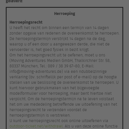
geleverd
:
Herroeping
Herroepingsrecht
U heeft het recht om binnen een termijn van 14 dagen
zonder opgave van redenen de overeenkomst te herroepen.
De herroepingstermijn verstrijkt 14 dagen na de dag,
waarop u of een door u aangewezen derde, die niet de
vervoerder is, het goed fysiek in bezit krijgt.
Om het herroepingsrecht uit te oefenen, moet u ons
(Moving Adventures Medien GmbH, Thalkirchner Str. 58,
80337 München, Tel.: 089 / 38 39 67–80, E-Mail:
info@moving-adventures.de) via een ndubbelzinnige
verklaring (bv. schriftelijk per post of e-mail) op de hoogte
stellen van uw beslissing de overeenkomst te herroepen. U
kunt hiervoor gebruikmaken van het bijgevoegde
modelformulier voor herroeping, maar bent hiertoe niet
verplicht. Om de herroepingstermijn na te leven volstaat
het om uw mededeling betreffende uw uitoefening van het
herroepingsrecht te verzenden voordat de
herroepingstermijn is verstreken.
U kunt uw herroepingsrecht ook online uitoefenen via
outdoor-ticket.net/withdrawl
. Als u van deze online functie