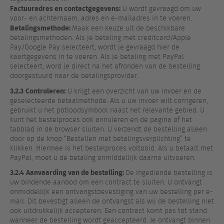
Factuuradres en contactgegevens:
U wordt gevraagd om uw
voor- en achternaam, adres en e-mailadres in te voeren.
Betalingsmethode:
Maak een keuze uit de beschikbare
betalingsmethoden. Als je betaling met creditcard/Apple
Pay/Google Pay selecteert, wordt je gevraagd hier de
kaartgegevens in te voeren. Als je betaling met PayPal
selecteert, word je direct na het afronden van de bestelling
doorgestuurd naar de betalingsprovider.
3.2.3
Controleren:
U krijgt een overzicht van uw invoer en de
geselecteerde betaalmethode. Als u uw invoer wilt corrigeren,
gebruikt u het potloodsymbool naast het relevante gebied. U
kunt het bestelproces ook annuleren en de pagina of het
tabblad in de browser sluiten. U verzendt de bestelling alleen
door op de knop “Bestellen met betalingsverplichting” te
klikken. Hiermee is het bestelproces voltooid. Als u betaalt met
PayPal, moet u de betaling onmiddellijk daarna uitvoeren.
3.2.4
Aanvaarding van de bestelling:
De ingediende bestelling is
uw bindende aanbod om een contract te sluiten. U ontvangt
onmiddellijk een ontvangstbevestiging van uw bestelling per e-
mail. Dit bevestigt alleen de ontvangst als wij de bestelling niet
ook uitdrukkelijk accepteren. Een contract komt pas tot stand
wanneer de bestelling wordt geaccepteerd. Je ontvangt binnen