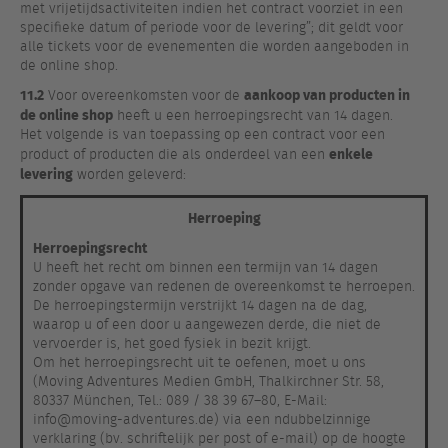
met vrijetijdsactiviteiten indien het contract voorziet in een
specifieke datum of periode voor de levering”; dit geldt voor
alle tickets voor de evenementen die worden aangeboden in
de online shop.
11.2
aankoop van producten in
Voor overeenkomsten voor de
de online shop
heeft u een herroepingsrecht van 14 dagen.
Het volgende is van toepassing op een contract voor een
enkele
product of producten die als onderdeel van een
levering
worden geleverd:
Herroeping
Herroepingsrecht
U heeft het recht om binnen een termijn van 14 dagen
zonder opgave van redenen de overeenkomst te herroepen.
De herroepingstermijn verstrijkt 14 dagen na de dag,
waarop u of een door u aangewezen derde, die niet de
vervoerder is, het goed fysiek in bezit krijgt.
Om het herroepingsrecht uit te oefenen, moet u ons
(Moving Adventures Medien GmbH, Thalkirchner Str. 58,
80337 München, Tel.: 089 / 38 39 67–80, E-Mail:
info@moving-adventures.de) via een ndubbelzinnige
verklaring (bv. schriftelijk per post of e-mail) op de hoogte