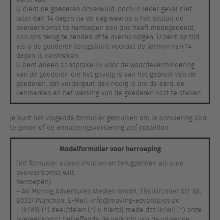
U dient de goederen onverwijld, doch in ieder geval niet
later dan 14 dagen na de dag waarop u het besluit de
overeenkomst te herroepen aan ons heeft medegedeeld,
aan ons terug te zenden of te overhandigen. U bent op tijd
als u de goederen terugstuurt voordat de termijn van 14
dagen is verstreken.
U bent alleen aansprakelijk voor de waardevermindering
van de goederen die het gevolg is van het gebruik van de
goederen, dat verdergaat dan nodig is om de aard, de
kenmerken en het werking van de goederen vast te stellen.
Je kunt het volgende formulier gebruiken om je annulering aan
te geven of de annuleringsverklaring zelf opstellen:
Modelformulier voor herroeping
(dit formulier alleen invullen en terugzenden als u de
overeenkomst wilt
herroepen)
– An Moving Adventures Medien GmbH, Thalkirchner Str. 58,
80337 München, E-Mail: info@moving-adventures.de
– Ik/Wij (*) deel/delen (*) u hierbij mede dat ik/wij (*) onze
overeenkomst betreffende de verkoop van de volgende