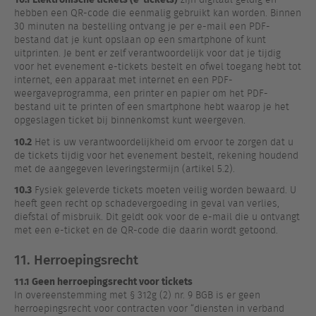
hebben een QR-code die eenmalig gebruikt kan worden. Binnen
30 minuten na bestelling ontvang je per e-mail een PDF-
bestand dat je kunt opslaan op een smartphone of kunt
uitprinten. Je bent er zelf verantwoordelijk voor dat je tijdig
voor het evenement e-tickets bestelt en ofwel toegang hebt tot
internet, een apparaat met internet en een PDF-
weergaveprogramma, een printer en papier om het PDF-
bestand uit te printen of een smartphone hebt waarop je het
opgeslagen ticket bij binnenkomst kunt weergeven.
10.2
Het is uw verantwoordelijkheid om ervoor te zorgen dat u
de tickets tijdig voor het evenement bestelt, rekening houdend
met de aangegeven leveringstermijn (artikel 5.2).
10.3
Fysiek geleverde tickets moeten veilig worden bewaard. U
heeft geen recht op schadevergoeding in geval van verlies,
diefstal of misbruik. Dit geldt ook voor de e-mail die u ontvangt
met een e-ticket en de QR-code die daarin wordt getoond.
11. Herroepingsrecht
11.1 Geen herroepingsrecht voor tickets
In overeenstemming met § 312g (2) nr. 9 BGB is er geen
herroepingsrecht voor contracten voor “diensten in verband