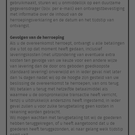
gebruikmaakt, sturen wij u onmiddellijk op een duurzame
gegevensdrager (bijv. per e-mail) een ontvangstbevestiging
met informatie over de inhoud van de
herroepingsverklaring en de datum en het tijdstip van
ontvangst.
Gevolgen van de herroeping
Als u de overeenkomst herroept, ontvangt u alle betalingen
die u tot op dat moment heeft gedaan, inclusief
leveringskosten (met uitzondering van eventuele extra
kosten ten gevolge van uw keuze voor een andere wijze
van levering dan de door ons geboden goedkoopste
standaard levering) onverwijld en in ieder geval niet later
dan 14 dagen nadat wij op de hoogte zijn gesteld van uw
beslissing de overeenkomst te herroepen, van ons terug.
Wij betalen u terug met hetzelfde betaalmiddel als
waarmee u de oorspronkelijke transactie heeft verricht,
tenzij u uitdrukkelijk anderszins heeft ingestemd; in ieder
geval zullen u voor zulke terugbetaling geen kosten in
rekening worden gebracht.
Wij mogen wachten met terugbetaling tot wij de goederen
hebben teruggekregen, of u heeft aangetoond dat u de
goederen heeft teruggezonden, al naar gelang welk tijdstip
eerst valt.