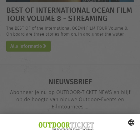
BEST OF INTERNATIONAL OCEAN FILM
TOUR VOLUME 8 - STREAMING
The BEST OF of the International OCEAN FILM TOUR Volume 8.
On board are three stories from on, in and under the water.
Alle informatie
NIEUWSBRIEF
Abonneer je nu op OUTDOOR-TICKET NEWS en blijf
op de hoogte van nieuwe Outdoor-Events en
Filmtournees....
E-
@
mailadres
Nu opgeven