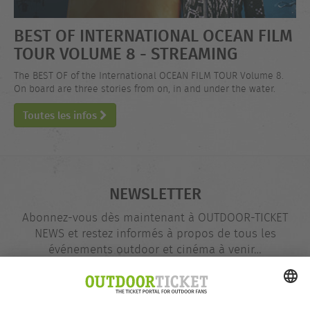
BEST OF INTERNATIONAL OCEAN FILM
TOUR VOLUME 8 - STREAMING
The BEST OF of the International OCEAN FILM TOUR Volume 8.
On board are three stories from on, in and under the water.
Toutes les infos
NEWSLETTER
Abonnez-vous dès maintenant à OUTDOOR-TICKET
NEWS et restez informés à propos de tous les
événements outdoor et cinéma à venir…
Adresse
@
e-
mail