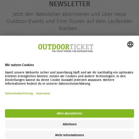
NEWSLETTER
Jetzt den Newsletter abonnieren und über neue
Outdoor-Events und Film-Touren auf dem Laufenden
bleiben…
E-
@
Mail-
Adresse
Jetzt eintragen
outdoor-ticket.net
– Ein Projekt von
Moving Adventures Medien
Widerruf erklären
FAQ
Jobs
Kontakt
Barrierefreiheitserklärung
Impressum / Datenschutz
Cookie-Einstellungen
Follow us: