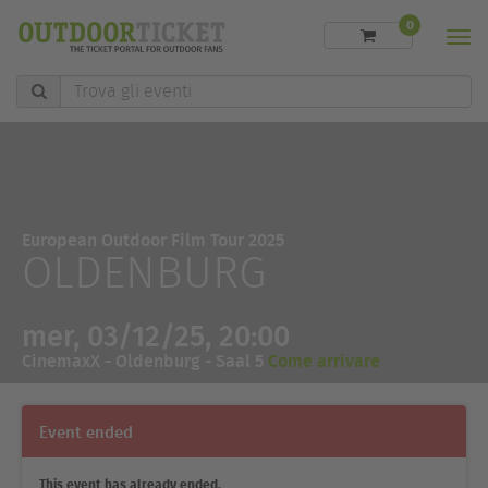
0
Men
Trova
gli
eventi
European Outdoor Film Tour 2025
OLDENBURG
mer, 03/12/25, 20:00
CinemaxX - Oldenburg - Saal 5
Come arrivare
Event ended
This event has already ended.