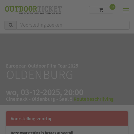
0
Men
Voorstelling
zoeken
European Outdoor Film Tour 2025
OLDENBURG
wo, 03-12-2025, 20:00
CinemaxX - Oldenburg - Saal 5
Routebeschrijving
Voorstelling voorbij
Deze voorstelling is helaas al voorbij.