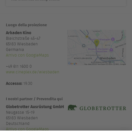
Luogo della proiezione
Arkaden Kino
Bleichstraße 45-47
65183
Wiesbaden
Germania
Arrivo con GoogleMaps
+49 611 1600 0
www.cineplex.de/wiesbaden
Accesso:
19:30
I nostri partner / Prevendita qui
Globetrotter Ausrüstung GmbH
Neugasse 15-19
65183 Wiesbaden
Deutschland
Arrivo con GoogleMaps