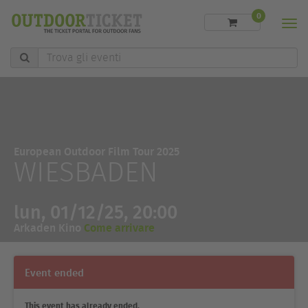
0
Men
Trova
gli
eventi
European Outdoor Film Tour 2025
WIESBADEN
lun, 01/12/25, 20:00
Arkaden Kino
Come arrivare
Event ended
This event has already ended.