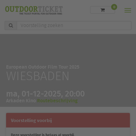
0
Men
Voorstelling
zoeken
European Outdoor Film Tour 2025
WIESBADEN
ma, 01-12-2025, 20:00
Arkaden Kino
Routebeschrijving
Voorstelling voorbij
Deze voorstelling is helaas al voorbij.