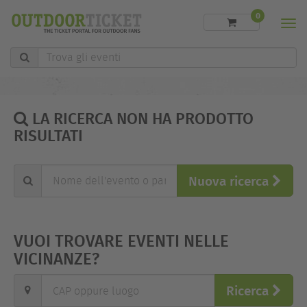
0
Men
Trova
gli
eventi
LA RICERCA NON HA PRODOTTO
RISULTATI
Nome
Nuova ricerca
dell'evento
o
parola
chiave
VUOI TROVARE EVENTI NELLE
"
VICINANZE?
CAP
Ricerca
oppure
luogo