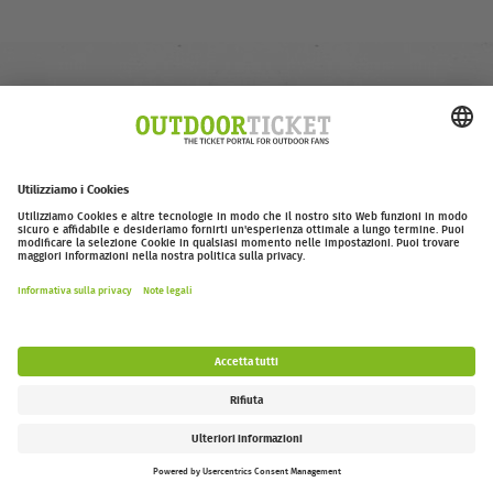
outdoor-ticket.net
– Un progetto di
Moving Adventures Medien
Withdraw from contract
FAQ
Jobs
Contatti
Dichiarazione di accessibilità
Legal Information / Privacy Policy
Impostazioni dei cookie
Follow us: