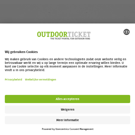
outdoor-ticket.net
– Een project van
Moving Adventures Medien
Overeenkomst herroepen
FAQ
Jobs
Contact
Toegankelijkheidsverklaring
Legal Information / Privacy Policy
Cookie Instellingen
Follow us: