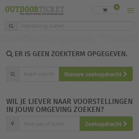
0
Men
Voorstelling
zoeken
ER IS GEEN ZOEKTERM OPGEGEVEN.
Naam
Nieuwe zoekopdracht
voorstelling
of
trefwoord"
WIL JE LIEVER NAAR VOORSTELLINGEN
IN JOUW OMGEVING ZOEKEN?
Postcode
Zoekopdracht
of
plaats