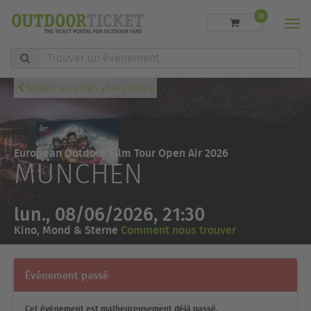
0
Men
Trouver
un
événement
toutes les villes et les dates
European Outdoor Film Tour Open Air 2026
MÜNCHEN
lun., 08/06/2026, 21:30
Kino, Mond & Sterne
Comment nous trouver
Événement passé
Cet événement est malheureusement déjà passé.