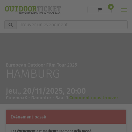
0
Men
Trouver
un
événement
European Outdoor Film Tour 2025
HAMBURG
jeu., 20/11/2025, 20:00
CinemaxX - Dammtor - Saal 1
Comment nous trouver
Événement passé
Cet événement est malheureusement déjà passé.