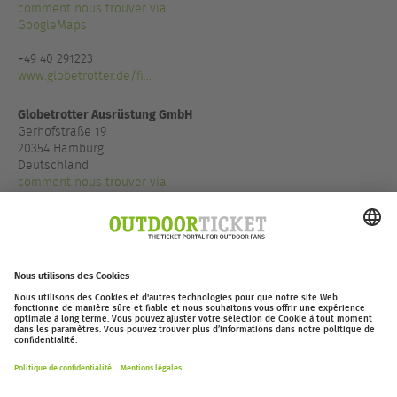
comment nous trouver via
GoogleMaps
+49 40 291223
www.globetrotter.de/fi...
Globetrotter Ausrüstung GmbH
Gerhofstraße 19
20354 Hamburg
Deutschland
comment nous trouver via
GoogleMaps
+49 40 85500900
www.globetrotter.de/fi...
outdoor-ticket.net
– Un projet de
Moving Adventures Medien