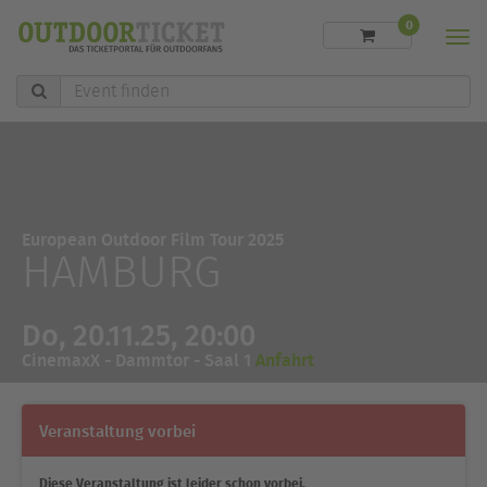
0
Men
Event
finden
European Outdoor Film Tour 2025
HAMBURG
Do, 20.11.25, 20:00
CinemaxX - Dammtor - Saal 1
Anfahrt
Veranstaltung vorbei
Diese Veranstaltung ist leider schon vorbei.