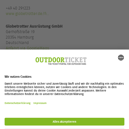
+49 40 291223
www.globetrotter.de/fi...
Globetrotter Ausrüstung GmbH
Gerhofstraße 19
20354 Hamburg
Deutschland
Anfahrt via GoogleMaps
+49 40 85500900
www.globetrotter.de/fi...
outdoor-ticket.net
– Ein Projekt von
Moving Adventures Medien
Widerruf erklären