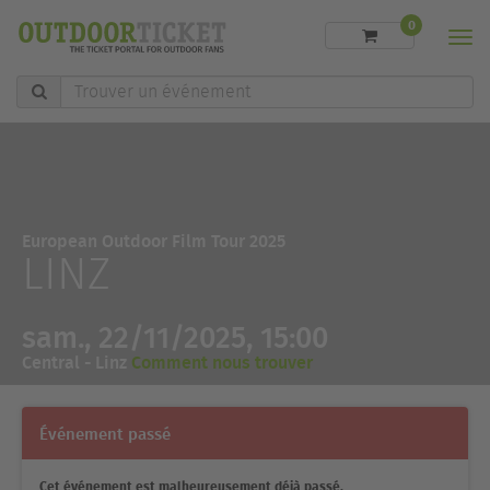
0
Men
Trouver
un
événement
European Outdoor Film Tour 2025
LINZ
sam., 22/11/2025, 15:00
Central - Linz
Comment nous trouver
Événement passé
Cet événement est malheureusement déjà passé.