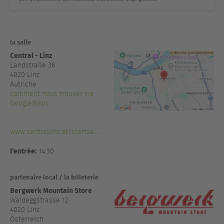
la salle
Central - Linz
Landstraße 36
4020
Linz
Autriche
comment nous trouver via
GoogleMaps
www.centrallinz.at/startsei...
l'entrée:
14:30
partenaire local / la billeterie
Bergwerk Mountain Store
Waldeggstrasse 12
4020 Linz
Österreich