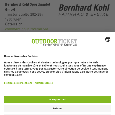
Bernhard Kohl Sporthandel
GmbH
Triester Straße 282-284
1230 Wien
Österreich
comment nous trouver via
GoogleMaps
+43 1 890 1976
bernhardkohl.at
outdoor-ticket.net
– Un projet de
Moving Adventures Medien
Se rétracter
FAQ
Jobs
Contact
Déclaration d’accessibilité
Legal Information / Privacy Policy
Paramètres des cookies