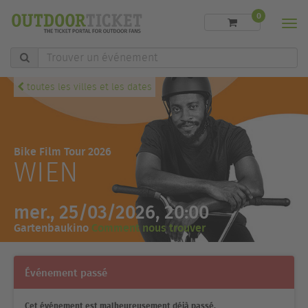
0
Men
Trouver
un
événement
toutes les villes et les dates
Bike Film Tour 2026
WIEN
mer., 25/03/2026, 20:00
Gartenbaukino
Comment nous trouver
Événement passé
Cet événement est malheureusement déjà passé.