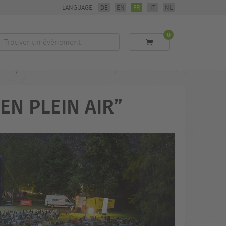
LANGUAGE:
DE
EN
FR
IT
NL
0
Trouver
un
événement
EN PLEIN AIR”