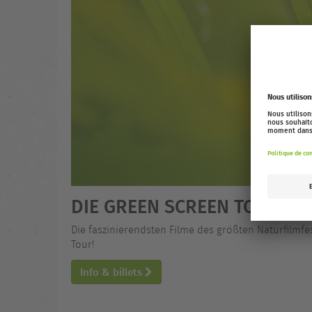
DIE GREEN SCREEN TOUR 25
Die faszinierendsten Filme des größten Naturfilmfe
Tour!
Info & billets