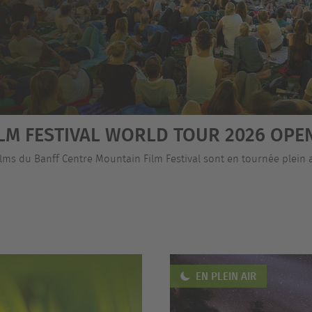
LM FESTIVAL WORLD TOUR 2026 OPEN
lms du Banff Centre Mountain Film Festival sont en tournée plein ai
EN PLEIN AIR