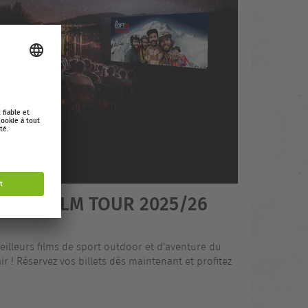
OOR FILM TOUR 2025/26
eilleurs films de sport outdoor et d'aventure du
r ! Réservez vos billets dès maintenant et profitez