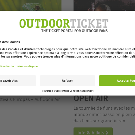
/26 OPEN AIR
EUROPEAN OUTD
OPEN AIR
stivals Europas – Auf Open Air
La tournée de films avec les m
monde entier passe en plein ai
des films sur grand écran.
Info & billets