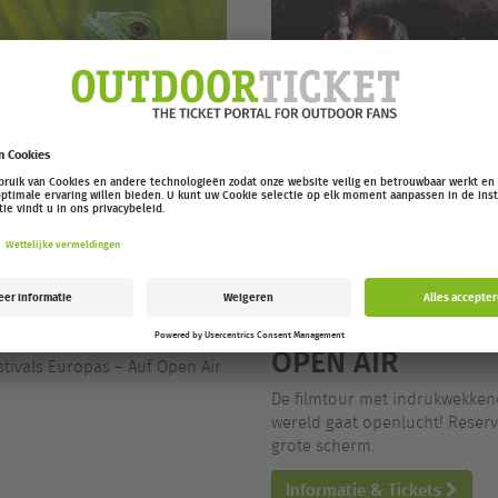
/26 OPEN AIR
EUROPEAN OUTD
OPEN AIR
stivals Europas – Auf Open Air
De filmtour met indrukwekken
wereld gaat openlucht! Reserve
grote scherm.
Informatie & Tickets