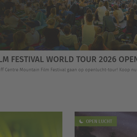
LM FESTIVAL WORLD TOUR 2026 OPEN
ff Centre Mountain Film Festival gaan op openlucht-tour! Koop nu j
OPEN LUCHT