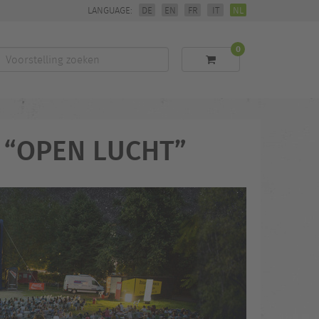
LANGUAGE:
DE
EN
FR
IT
NL
0
Voorstelling
zoeken
 “OPEN LUCHT”