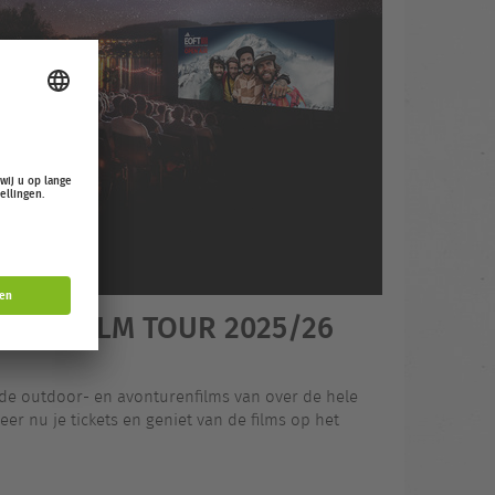
OOR FILM TOUR 2025/26
de outdoor- en avonturenfilms van over de hele
er nu je tickets en geniet van de films op het