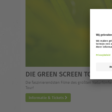
DIE GREEN SCREEN TOUR 25
Die faszinierendsten Filme des größten Naturfilmfe
Tour!
Informatie & Tickets